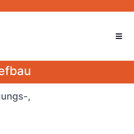
efbau
gungs-,