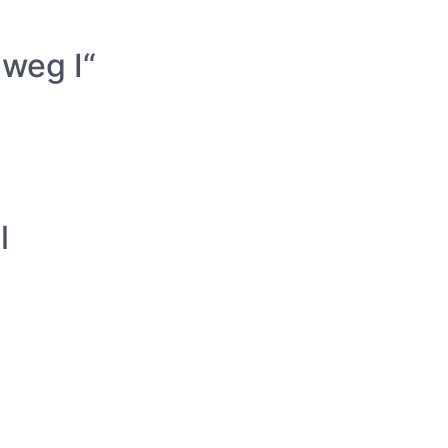
weg I“
l