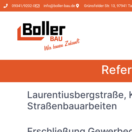
09341/9202-0
info@boller-bau.de
Grünsfelder Str. 13, 97941 
Refe
Laurentiusbergstraße, 
Straßenbauarbeiten
Erschließung Gewerbege