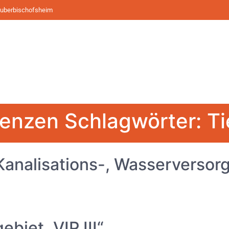
Tauberbischofsheim
renzen Schlagwörter:
Ti
Kanalisations-, Wasserversor
biet „VIP III“