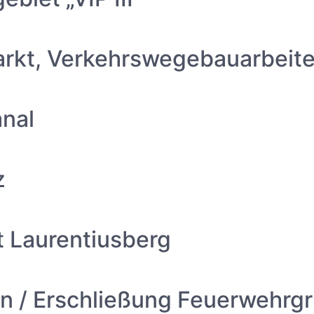
rkt, Verkehrswegebauarbeit
anal
z
t Laurentiusberg
n / Erschließung Feuerwehrg