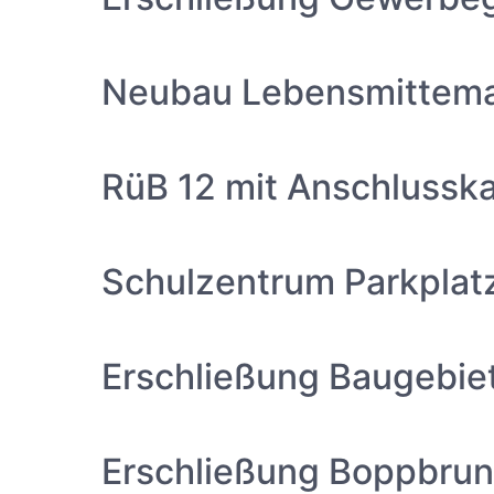
Neubau Lebensmittema
RüB 12 mit Anschlussk
Schulzentrum Parkplat
Erschließung Baugebie
Erschließung Boppbrun