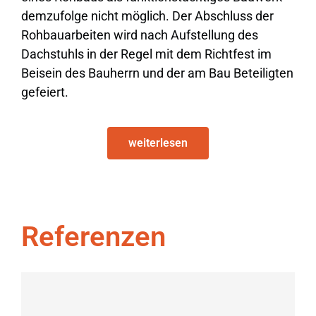
demzufolge nicht möglich. Der Abschluss der
Rohbauarbeiten wird nach Aufstellung des
Dachstuhls in der Regel mit dem Richtfest im
Beisein des Bauherrn und der am Bau Beteiligten
gefeiert.
weiterlesen
Nach Abschluss der Rohbauarbeiten muss
dieser vom Prüfstatiker gesondert als fehlerfrei
abgenommen werden. Danach erfolgt in der
Referenzen
Regel der Innenausbau des Gebäudes. Falls
dieser (z. B. aufgrund einer Insolvenz des
Bauherren) nicht erfolgt und das Bauwerk
dauerhaft im Rohbauzustand verbleibt, wird es