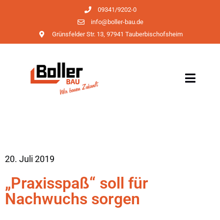
09341/9202-0
info@boller-bau.de
Grünsfelder Str. 13, 97941 Tauberbischofsheim
20. Juli 2019
„Praxisspaß“ soll für
Nachwuchs sorgen