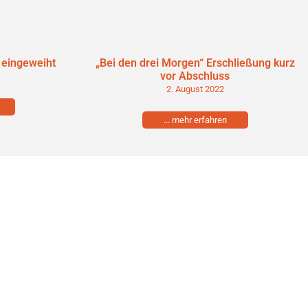
l eingeweiht
„Bei den drei Morgen“ Erschließung kurz
vor Abschluss
2. August 2022
... mehr erfahren
takt
9341/9202-0