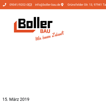
09341/9202-0
info@boller-bau.de
Grünsfelder Str. 13, 97941 
15. März 2019