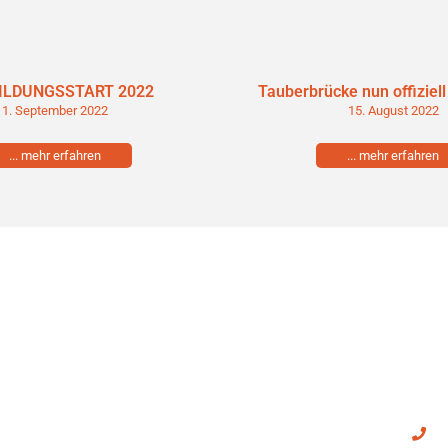
ILDUNGSSTART 2022
Tauberbrücke nun offiziel
1. September 2022
15. August 2022
... mehr erfahren
... mehr erfahren
mbH
Links
Kon
Über uns
0