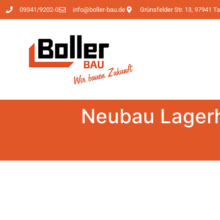
09341/9202-0
info@boller-bau.de
Grünsfelder Str. 13, 97941 
Neubau Lagerh