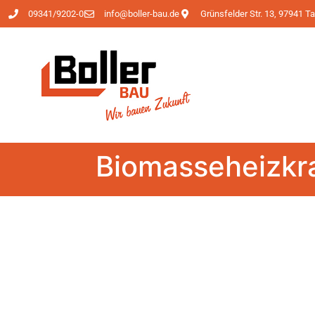
09341/9202-0
info@boller-bau.de
Grünsfelder Str. 13, 97941 
Biomasseheizkra
Boller Bau G