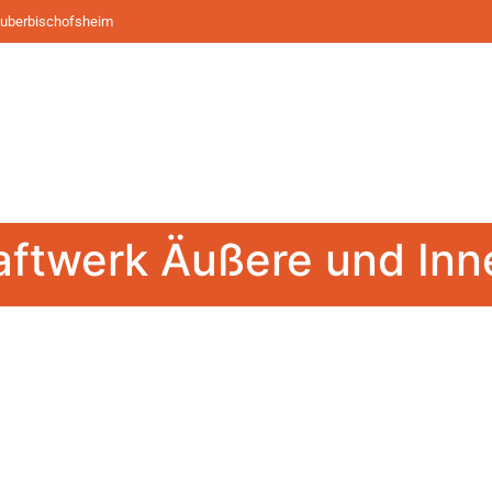
Tauberbischofsheim
ftwerk Äußere und Inn
mbH
Links
Kon